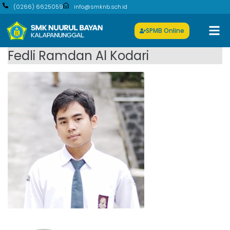
(0266) 6625059
info@smknb.sch.id
SPMB Online
Fedli Ramdan Al Kodari