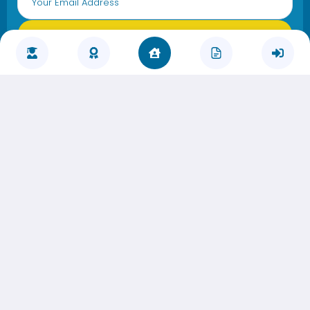
GABUNG
SMK NUURUL BAYAN
(0266) 6625059
(0266) 6625059
085280374590
info@smknb.sch.id
Profil SMK NUURUL BAYAN
Tentang Kami
Visi dan Misi