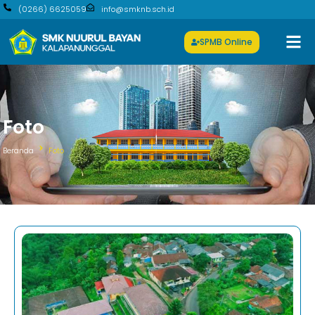
(0266) 6625059
info@smknb.sch.id
SPMB Online
Foto
Beranda
Foto