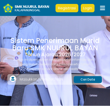
Registrasi
Login
Sistem Penerimaan Murid
Baru SMK NUURUL BAYAN
Tahun Ajaran 2026/2027
Situs ini dipersiapkan sebagai pusat informasi dan
pengolahan seleksi data siswa peserta Tahun
Pelajaran secara online dan realtime.
Cari Data