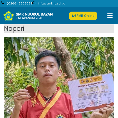
(0266) 6625059
info@smknb.sch.id
SPMB Online
Noperi