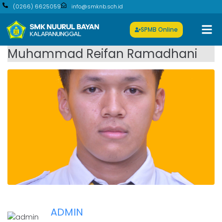
(0266) 6625059
info@smknb.sch.id
SPMB Online
Muhammad Reifan Ramadhani
ADMIN