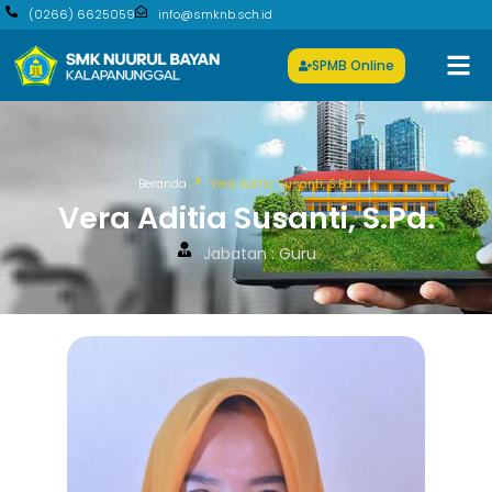
(0266) 6625059
info@smknb.sch.id
SPMB Online
Beranda
Vera Aditia Susanti, S.Pd.
Vera Aditia Susanti, S.Pd.
Jabatan : Guru