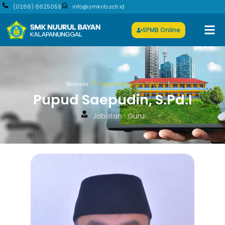
(0266) 6625059
info@smknb.sch.id
SPMB Online
Beranda
Pupud Saepudin, S.Pd.I
Pupud Saepudin, S.Pd.I
Jabatan : Guru