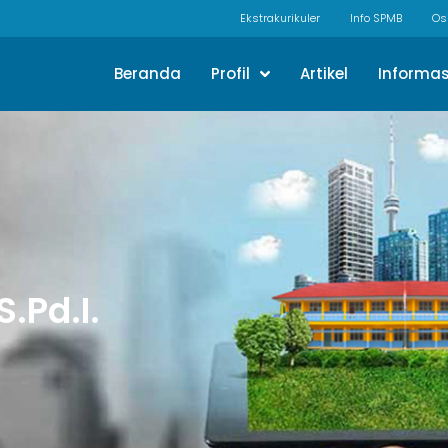
Ekstrakurikuler
Info SPMB
Os
Beranda
Profil
Artikel
Informas
.Pd.I.