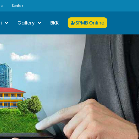
is
Kontak
i
Gallery
BKK
SPMB Online