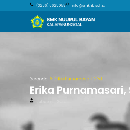
(0266) 6625059
info@smknb.sch.id
Beranda
Erika Purnamasari, S.Pd.I.
Erika Purnamasari, S
Jabatan : Guru