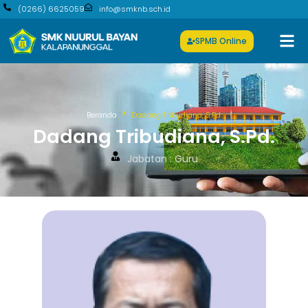
(0266) 6625059
info@smknb.sch.id
SPMB Online
Beranda
Dadang Tribudiana, S.Pd.
Dadang Tribudiana, S.Pd.
Jabatan : Guru