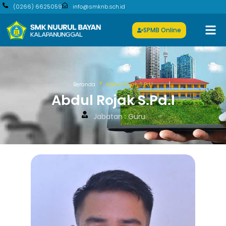
(0266) 6625059
info@smknb.sch.id
SPMB Online
Beranda
Abdul Rojak S.Pd.I
Abdul Rojak S.Pd.I
Jabatan : Guru