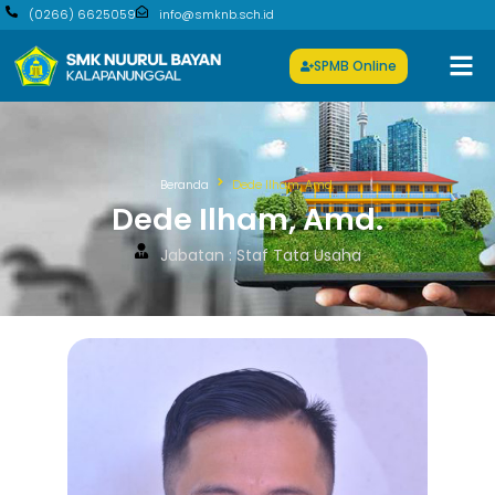
(0266) 6625059
info@smknb.sch.id
SPMB Online
Beranda
Dede Ilham, Amd.
Dede Ilham, Amd.
Jabatan : Staf Tata Usaha