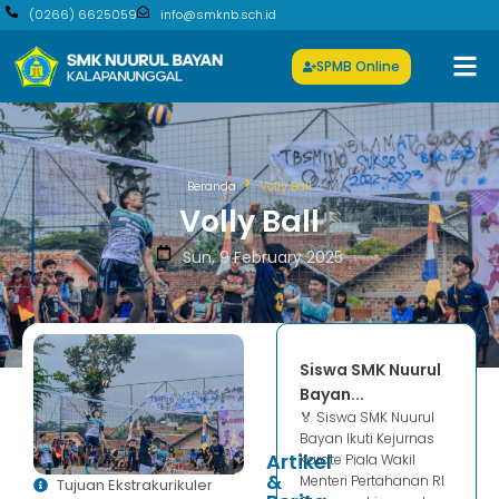
(0266) 6625059
info@smknb.sch.id
SPMB Online
Beranda
Volly Ball
Volly Ball
Sun, 9 February 2025
Siswa SMK Nuurul
Bayan...
🏅 Siswa SMK Nuurul
Bayan Ikuti Kejurnas
Artikel
Karate Piala Wakil
&
Menteri Pertahanan RI
Tujuan Ekstrakurikuler