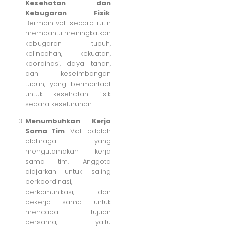
Kesehatan dan
Kebugaran Fisik
:
Bermain voli secara rutin
membantu meningkatkan
kebugaran tubuh,
kelincahan, kekuatan,
koordinasi, daya tahan,
dan keseimbangan
tubuh, yang bermanfaat
untuk kesehatan fisik
secara keseluruhan.
Menumbuhkan Kerja
Sama Tim
: Voli adalah
olahraga yang
mengutamakan kerja
sama tim. Anggota
diajarkan untuk saling
berkoordinasi,
berkomunikasi, dan
bekerja sama untuk
mencapai tujuan
bersama, yaitu