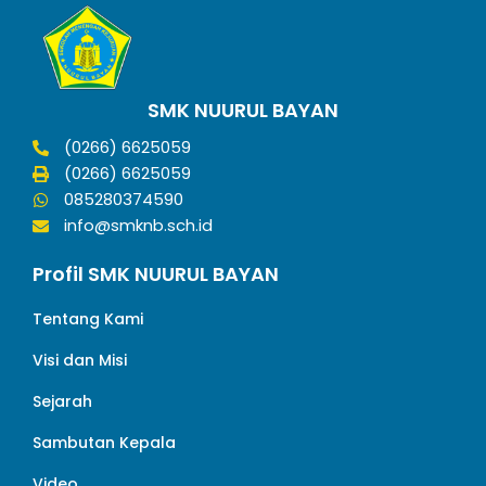
SMK NUURUL BAYAN
(0266) 6625059
(0266) 6625059
085280374590
info@smknb.sch.id
Profil SMK NUURUL BAYAN
Tentang Kami
Visi dan Misi
Sejarah
Sambutan Kepala
Video