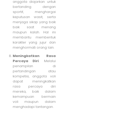
anggota diajarkan untuk
bertanding dengan
sportif, menghargai
keputusan wasit, serta
menjaga sikap yang baik
baik saat menang
maupun kalah. Hal ini
membantu membentuk
karakter yang jujur dan
menghormati orang lain.
Meningkatkan Rasa
Percaya Diri
: Melalui
penampilan di
pertandingan atau
kompetisi, anggota voli
dapat meningkatkan
rasa percaya diri
mereka, baik dalam
kemampuan bermain
voli maupun dalam
menghadapi tantangan.