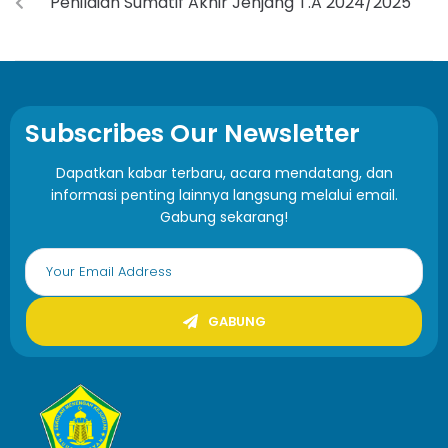
Penilaian Sumatif Akhir Jenjang T.A 2024/2025
Subscribes Our Newsletter
Dapatkan kabar terbaru, acara mendatang, dan
informasi penting lainnya langsung melalui email.
Gabung sekarang!
GABUNG